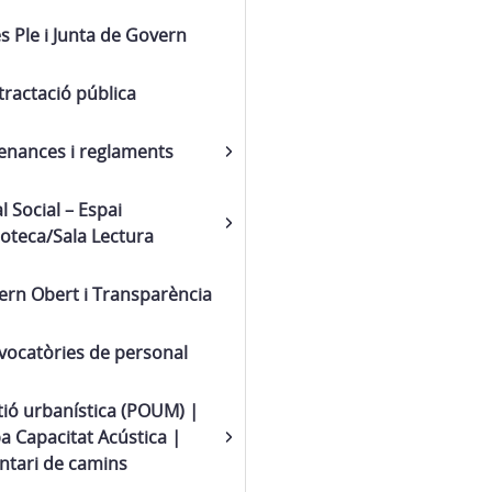
s Ple i Junta de Govern
ractació pública
enances i reglaments
l Social – Espai
ioteca/Sala Lectura
ern Obert i Transparència
vocatòries de personal
ió urbanística (POUM) |
 Capacitat Acústica |
ntari de camins