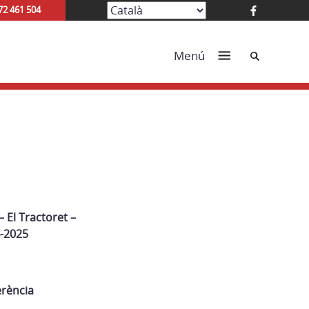
72 461 504
Cerca
Menú
– El Tractoret –
-2025
erència