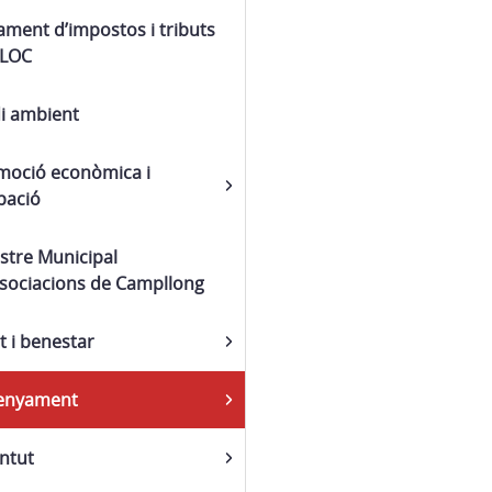
ment d’impostos i tributs
ALOC
i ambient
moció econòmica i
pació
stre Municipal
ssociacions de Campllong
t i benestar
enyament
ntut