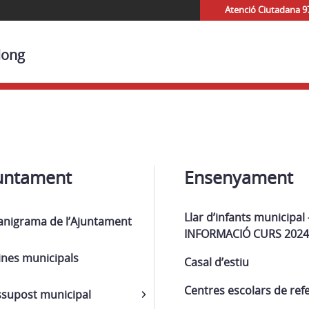
Atenció Ciutadana 9
long
untament
Ensenyament
Llar d’infants municipal 
anigrama de l’Ajuntament
INFORMACIÓ CURS 2024
ines municipals
Casal d’estiu
Centres escolars de ref
ssupost municipal