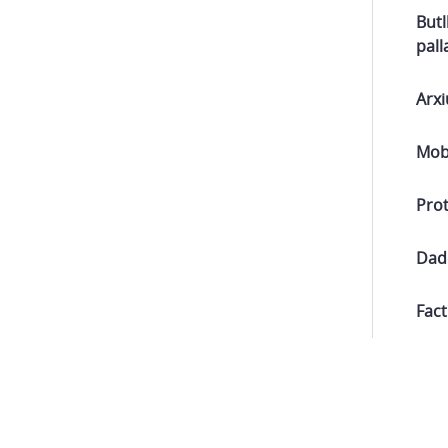
Butl
pall
Arxi
Mobi
Prot
Dad
Fact