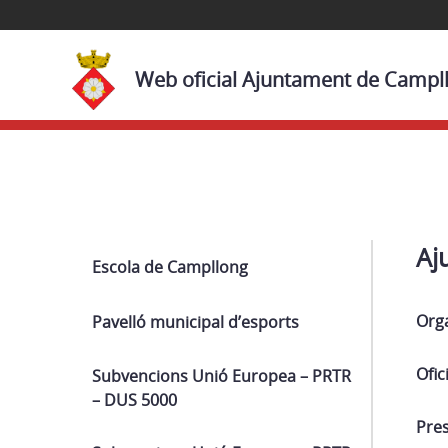
Web oficial Ajuntament de Campl
Navega
Aj
Escola de Campllong
Org
Pavelló municipal d’esports
Ofic
Subvencions Unió Europea – PRTR
– DUS 5000
Pre