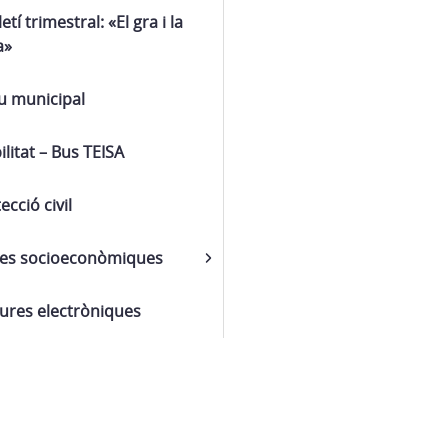
letí trimestral: «El gra i la
a»
u municipal
litat – Bus TEISA
ecció civil
es socioeconòmiques
ures electròniques