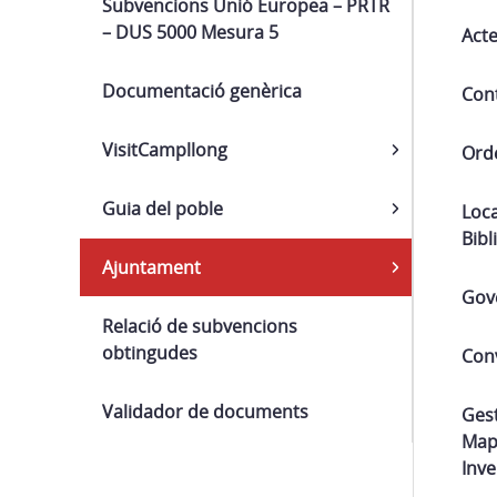
Subvencions Unió Europea – PRTR
– DUS 5000 Mesura 5
Acte
Documentació genèrica
Cont
VisitCampllong
Ord
Guia del poble
Loca
Bibl
Ajuntament
Gov
Relació de subvencions
obtingudes
Con
Validador de documents
Gest
Mapa
Inve