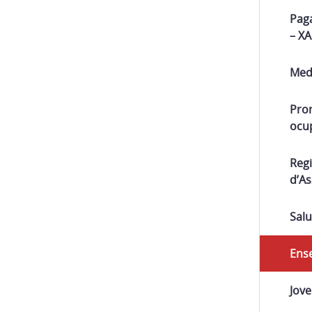
Paga
– X
Med
Pro
ocu
Regi
d’A
Salu
Ens
Jove