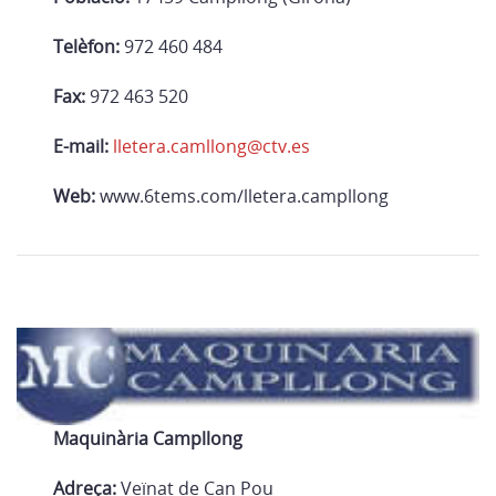
Telèfon:
972 460 484
Fax:
972 463 520
E-mail:
lletera.camllong@ctv.es
Web:
www.6tems.com/lletera.campllong
Maquinària Campllong
Adreça:
Veïnat de Can Pou