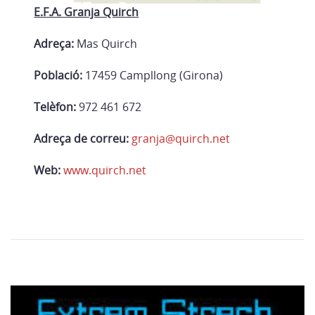
E.F.A. Granja Quirch
Adreça:
Mas Quirch
Població:
17459 Campllong (Girona)
Telèfon:
972 461 672
Adreça de correu:
granja@quirch.net
Web:
www.quirch.net