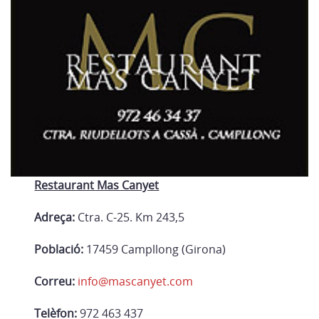
Restaurant Mas Canyet
Adreça:
Ctra. C-25. Km 243,5
Població:
17459 Campllong (Girona)
Correu:
info@mascanyet.com
Telèfon:
972 463 437