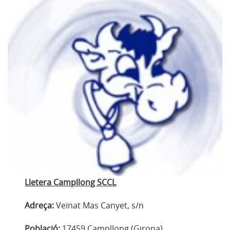
Lletera Campllong SCCL
Adreça:
Veïnat Mas Canyet, s/n
Població:
17459 Campllong (Girona)