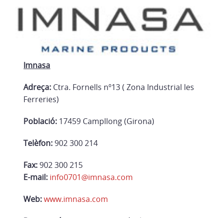
Imnasa
Adreça:
Ctra. Fornells nº13 ( Zona Industrial les
Ferreries)
Població:
17459 Campllong (Girona)
Telèfon:
902 300 214
Fax:
902 300 215
E-mail:
info0701@imnasa.com
Web:
www.imnasa.com