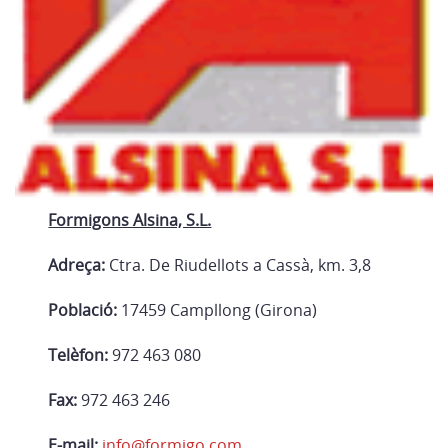
Formigons Alsina, S.L.
Adreça:
Ctra. De Riudellots a Cassà, km. 3,8
Població:
17459 Campllong (Girona)
Telèfon:
972 463 080
Fax:
972 463 246
E-mail:
info@formigo.com