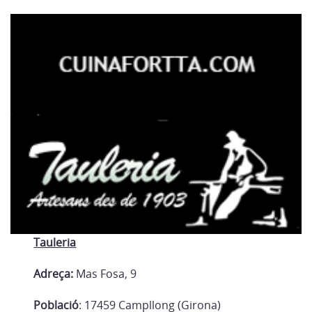
Tauleria
Adreça:
Mas Fosa, 9
Població
: 17459 Campllong (Girona)