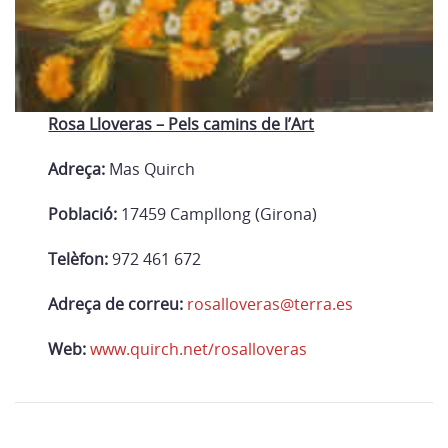
Rosa Lloveras – Pels camins de l’Art
Adreça:
Mas Quirch
Població:
17459 Campllong (Girona)
Telèfon:
972 461 672
Adreça de correu:
rosalloveras@terra.es
Web:
www.quirch.net/rosalloveras