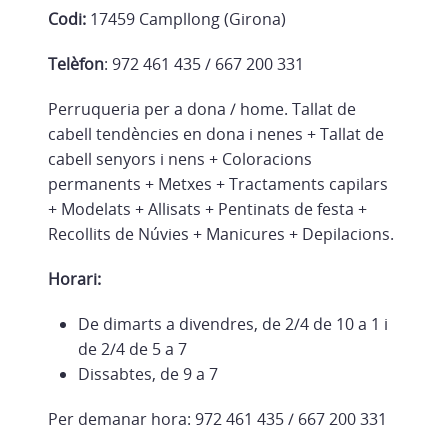
Codi:
17459 Campllong (Girona)
Telèfon
: 972 461 435 / 667 200 331
Perruqueria per a dona / home. Tallat de
cabell tendències en dona i nenes + Tallat de
cabell senyors i nens + Coloracions
permanents + Metxes + Tractaments capilars
+ Modelats + Allisats + Pentinats de festa +
Recollits de Núvies + Manicures + Depilacions.
Horari:
De dimarts a divendres, de 2/4 de 10 a 1 i
de 2/4 de 5 a 7
Dissabtes, de 9 a 7
Per demanar hora: 972 461 435 / 667 200 331