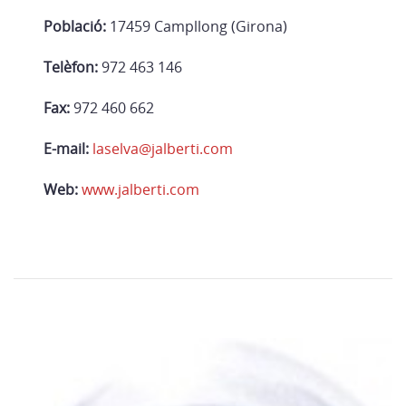
Població:
17459 Campllong (Girona)
Telèfon:
972 463 146
Fax:
972 460 662
E-mail:
laselva@jalberti.com
Web:
www.jalberti.com