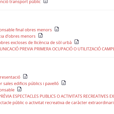
enció transport públic
onsable final obres menors
ència d’obres menors
bres excloses de llicència de sòl urbà
UNICACIÓ PREVIA PRIMERA OCUPACIÓ O UTILITZACIÓ CAM
presentació
er sales edificis públics i pavelló
ponsable
RÈVIA ESPECTACLES PUBLICS O ACTIVITATS RECREATIVES E
acle públic o activitat recreativa de caràcter extraordinari