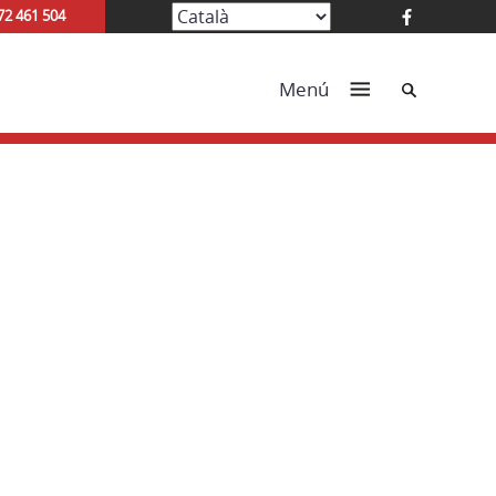
72 461 504
Cerca
Menú