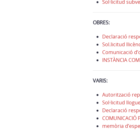
Sol·licitud subv
OBRES:
Declaració resp
Sol.licitud llic
Comunicació d’o
INSTÀNCIA COM
VARIS:
Autorització re
Sol·licitud llogu
Declaració res
COMUNICACIÓ P
memòria d’espect