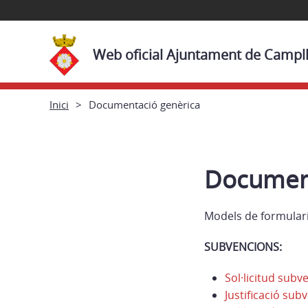
Web oficial Ajuntament de Campl
Inici
Documentació genèrica
Document
Models de formulari
SUBVENCIONS:
Sol·licitud sub
Justificació su