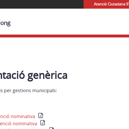
Atenció Ciutadana 9
long
ació genèrica
s per gestions municipals:
venció nominativa
bvenció nominativa