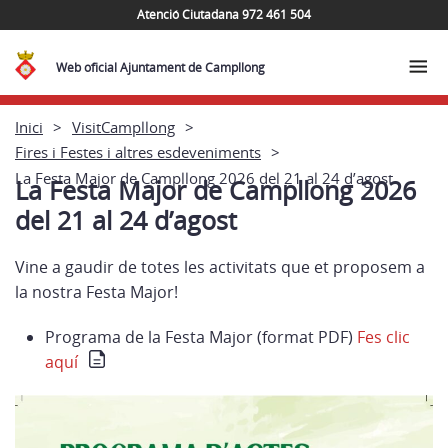
Atenció Ciutadana 972 461 504
Web oficial Ajuntament de Campllong
Inici
VisitCampllong
Fires i Festes i altres esdeveniments
La Festa Major de Campllong 2026 del 21 al 24 d’agost
La Festa Major de Campllong 2026
del 21 al 24 d’agost
Vine a gaudir de totes les activitats que et proposem a
la nostra Festa Major!
Programa de la Festa Major (format PDF)
Fes clic
aquí