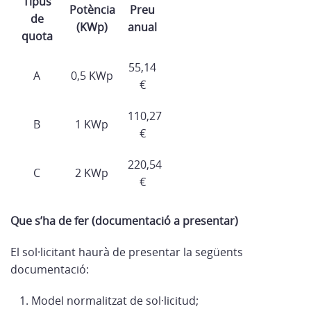
Tipus
Potència
Preu
de
(KWp)
anual
quota
55,14
A
0,5 KWp
€
110,27
B
1 KWp
€
220,54
C
2 KWp
€
Que s’ha de fer (documentació a presentar)
El sol·licitant haurà de presentar la següents
documentació:
Model normalitzat de sol·licitud;