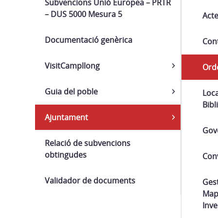
Subvencions Unió Europea – PRTR
– DUS 5000 Mesura 5
Acte
Documentació genèrica
Cont
VisitCampllong
Ord
Guia del poble
Loca
Bibl
Ajuntament
Gov
Relació de subvencions
obtingudes
Con
Validador de documents
Gest
Mapa
Inve