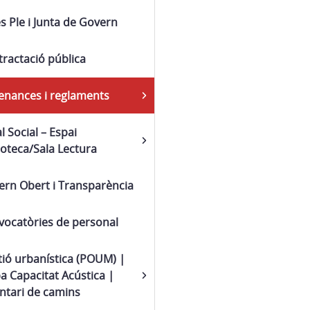
s Ple i Junta de Govern
ractació pública
enances i reglaments
l Social – Espai
ioteca/Sala Lectura
ern Obert i Transparència
vocatòries de personal
ió urbanística (POUM) |
 Capacitat Acústica |
ntari de camins