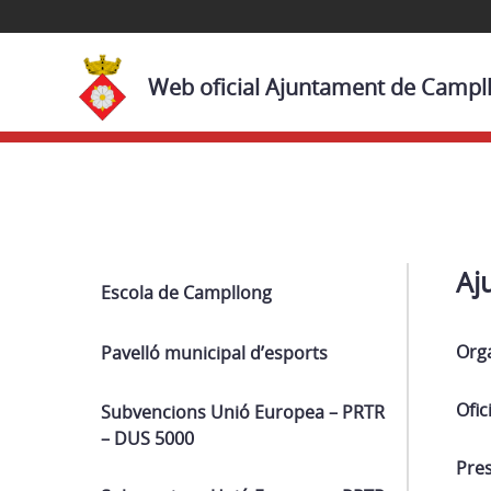
Web oficial Ajuntament de Campl
Navega
Aj
Escola de Campllong
Org
Pavelló municipal d’esports
Ofic
Subvencions Unió Europea – PRTR
– DUS 5000
Pre