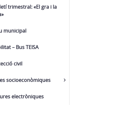
letí trimestral: «El gra i la
a»
u municipal
litat – Bus TEISA
ecció civil
es socioeconòmiques
ures electròniques