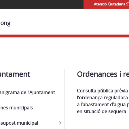
Atenció Ciutadana 9
long
untament
Ordenances i r
Consulta pública prèvia 
anigrama de l’Ajuntament
l’ordenança reguladora 
a l’abastament d’aigua p
ines municipals
en situació de sequera
ssupost municipal