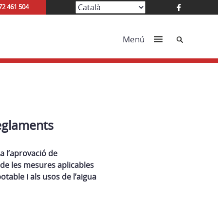
72 461 504
Cerca
Menú
eglaments
a l’aprovació de
de les mesures aplicables
otable i als usos de l’aigua