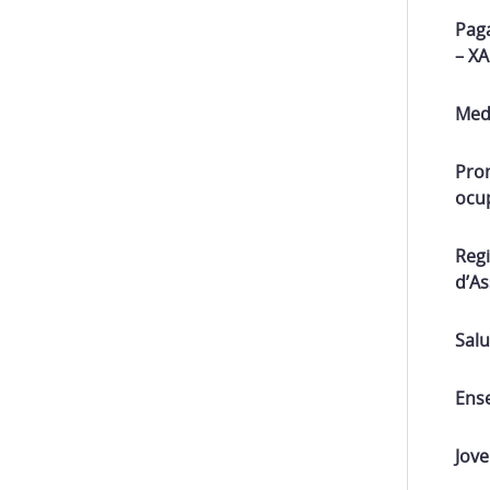
Paga
– X
Med
Pro
ocu
Regi
d’A
Salu
Ens
Jove