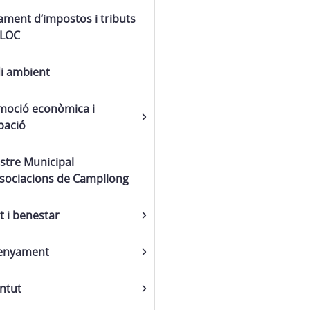
ment d’impostos i tributs
ALOC
i ambient
moció econòmica i
pació
stre Municipal
ssociacions de Campllong
t i benestar
enyament
ntut