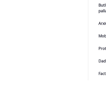
Butl
pall
Arxi
Mobi
Prot
Dad
Fact