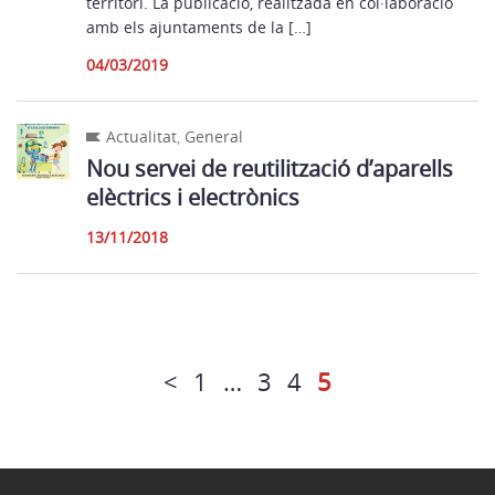
territori. La publicació, realitzada en col·laboració
amb els ajuntaments de la […]
04/03/2019
Actualitat
,
General
Nou servei de reutilització d’aparells
elèctrics i electrònics
13/11/2018
<
1
…
3
4
5