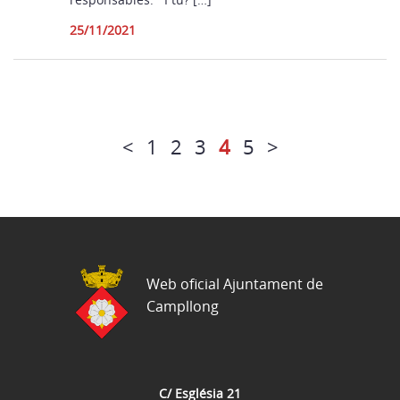
25/11/2021
<
1
2
3
4
5
>
Web oficial Ajuntament de
Campllong
C/ Església 21