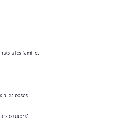
ats a les famílies
ts a les bases
rs o tutors).