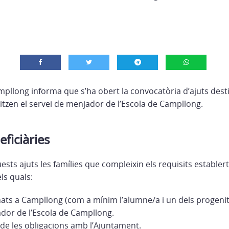
pllong informa que s’ha obert la convocatòria d’ajuts destin
itzen el servei de menjador de l’Escola de Campllong.
ficiàries
uests ajuts les famílies que compleixin els requisits establer
ls quals:
ts a Campllong (com a mínim l’alumne/a i un dels progenito
ador de l’Escola de Campllong.
 de les obligacions amb l’Ajuntament.