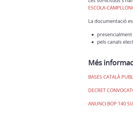
Les sol·licituds s’ha
ESCOLA-CAMPLLONG 
La documentació es
presencialment 
pels canals elec
Més informac
BASES CATALÀ PUBLI
DECRET CONVOCATO
ANUNCI BOP 140 S