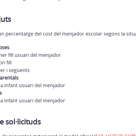
juts
un percentatge del cost del menjador escolar segons la situa
oses
er fill usuari del menjador
n fill
er i següents
arentals
a infant usuari del menjador
s
a infant usuari del menjador
 sol·licituds