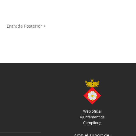
Entrada Posterior >
Web oficial
Ajuntament de
Campllong
Amb el suport de: