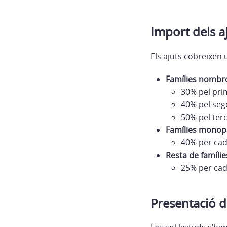
Import dels a
Els ajuts cobreixen 
Famílies nombr
30% pel prim
40% pel sego
50% pel terc
Famílies monop
40% per cad
Resta de famílie
25% per cad
Presentació de