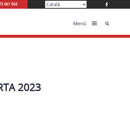
72 461 504
Cerca
Menú
RTA 2023