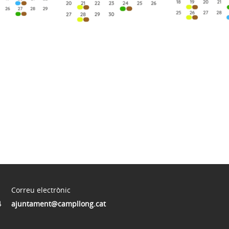
Correu electrònic
4
ajuntament@campllong.cat